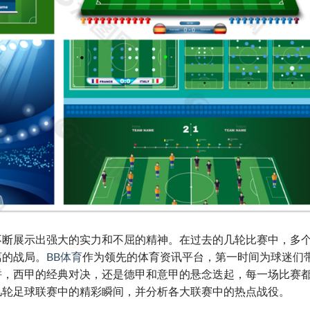
不断展示出强大的实力和不屈的精神。在过去的几轮比赛中，多
离的战局。
BB体育
作为领先的体育资讯平台，第一时间为球迷们
拼，西甲的经典对决，还是德甲和意甲的悬念迭起，每一场比赛
几轮足球联赛中的精彩瞬间，并分析各大联赛中的热点战役。