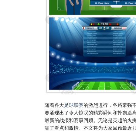
随着各大
足球联赛
的激烈进行，各路豪强
赛涌现出了令人惊叹的精彩瞬间和扑朔迷
最新的战报和赛事回顾。无论是英超的火
满了看点和激情。本文将为大家回顾最近