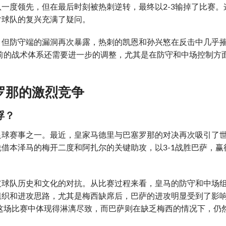
一度领先，但在最后时刻被热刺逆转，最终以2-3输掉了比赛。
对球队的复兴充满了疑问。
，但防守端的漏洞再次暴露，热刺的凯恩和孙兴慜在反击中几乎
前的战术体系还需要进一步的调整，尤其是在防守和中场控制方
罗那的激烈竞争
浮？
受瞩目的足球赛事之一。最近，皇家马德里与巴塞罗那的对决再次吸引了
借本泽马的梅开二度和阿扎尔的关键助攻，以3-1战胜巴萨，赢
支球队历史和文化的对抗。从比赛过程来看，皇马的防守和中场
组织和进攻思路，尤其是梅西缺席后，巴萨的进攻明显受到了影
这场比赛中体现得淋漓尽致，而巴萨则在缺乏梅西的情况下，仍