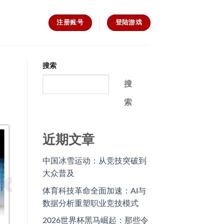
注册账号
登陆游戏
搜索
搜
索
近期文章
中国冰雪运动：从竞技突破到
大众普及
体育科技革命全面加速：AI与
数据分析重塑职业竞技模式
2026世界杯黑马崛起：那些令