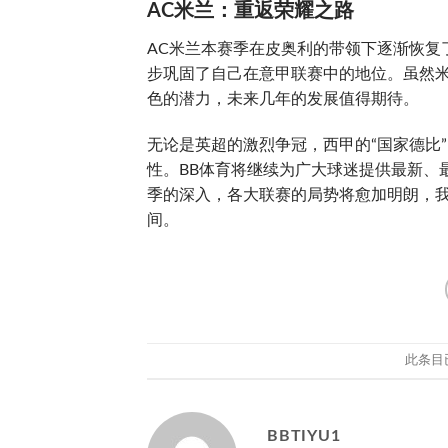
AC米兰：重返荣耀之路
AC米兰本赛季在皮奥利的带领下逐渐恢复
步巩固了自己在意甲联赛中的地位。虽然
色的潜力，未来几年的发展值得期待。
无论是英超的激烈争冠，西甲的“国家德比
性。BB体育将继续为广大球迷提供最新、
季的深入，各大联赛的局势将愈加明朗，
间。
此条目
BBTIYU1