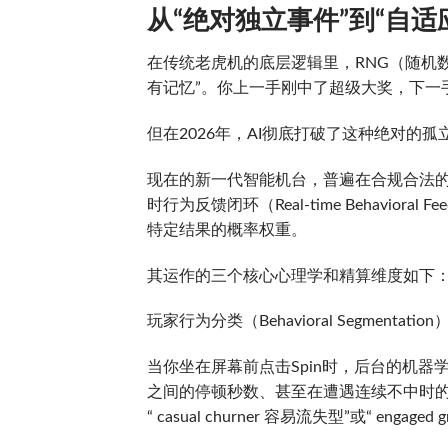
从“绝对独立事件”到“自适应
在传统老虎机的底层逻辑里，RNG（随机
有记忆”。你上一手刚中了超级大奖，下一
但在2026年，AI彻底打破了这种绝对的孤
现在的新一代智能机台，普遍在合规合法的
时行为反馈闭环（Real-time Behavior
特定结果的概率权重。
其运作的三个核心心理学和精算维度如下
玩家行为分类（Behavioral Segmentation
当你坐在屏幕前点击Spin时，后台的机
之间的停顿秒数、甚至在遭遇连续不中时的
“ casual churner 容易流失型”或“ engage