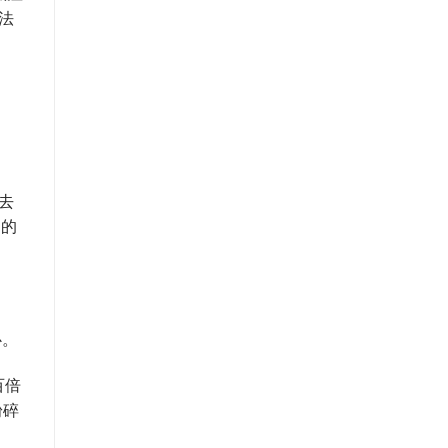
法
去
G的
心。
百倍
粉碎