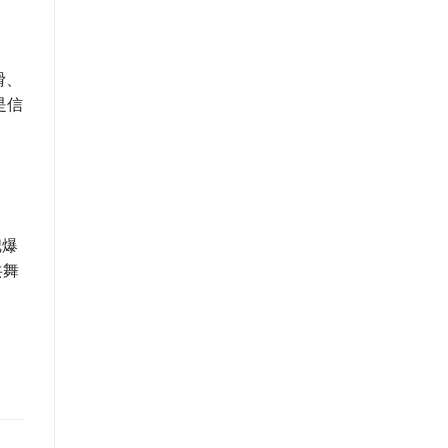
滑、
是信
把爆
共舞