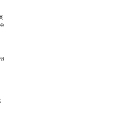
周
能会
能
，
续