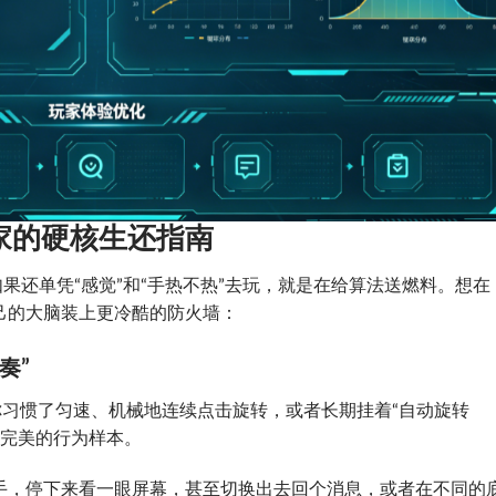
家的硬核生还指南
果还单凭“感觉”和“手热不热”去玩，就是在给算法送燃料。想在
自己的大脑装上更冷酷的防火墙：
奏”
你习惯了匀速、机械地连续点击旋转，或者长期挂着“自动旋转
食最完美的行为样本。
手，停下来看一眼屏幕，甚至切换出去回个消息，或者在不同的