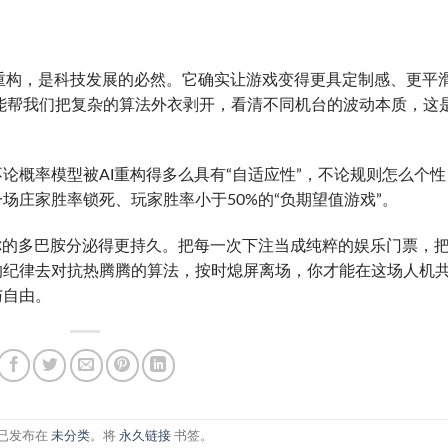
型的重构，是科技发展的必然。它确实让游戏变得更具定制感、更平
能帮我们把复杂的算法外衣剥开，看清不同机台的波动本质，这
论概率模型被AI重构得多么具有“自适应性”，不论规则怎么个性
场庄家胜率锁死、玩家胜率小于50%的“负期望值游戏”。
你的多巴胺分泌得更持久。把每一次下注当成纯粹的娱乐门票，
的纪律去对抗热腾腾的算法，按时熄屏离场，你才能在这场人机
与自由。
已发布在
未分类
。将
永久链接
书签。