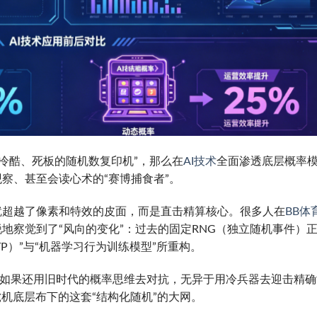
“冷酷、死板的随机数复印机”，那么在
AI技术
全面渗透底层概率
察、甚至会读心术的“赛博捕食者”。
就超越了像素和特效的皮面，而是直击精算核心。很多人在
BB体
地察觉到了“风向的变化”：过去的固定RNG（独立随机事件）
ic RTP）”与“机器学习行为训练模型”所重构。
，如果还用旧时代的概率思维去对抗，无异于用冷兵器去迎击精确
虎机底层布下的这套“结构化随机”的大网。