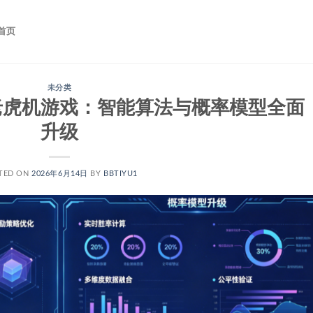
首页
未分类
老虎机游戏：智能算法与概率模型全面
升级
TED ON
2026年6月14日
BY
BBTIYU1