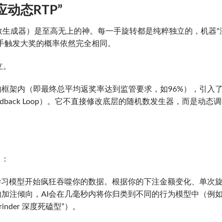
动态RTP”
数生成器）是至高无上的神。每一手旋转都是纯粹独立的，机器“
手触发大奖的概率依然完全相同。
立。
框架内（即最终总平均返奖率达到监管要求，如96%），引入
al Feedback Loop）。它不直接修改底层的随机数发生器，而是动态
：
）：
器学习模型开始疯狂吞噬你的数据。根据你的下注金额变化、单次
加注倾向，AI会在几毫秒内将你归类到不同的行为模型中（例
d grinder 深度死磕型”）。