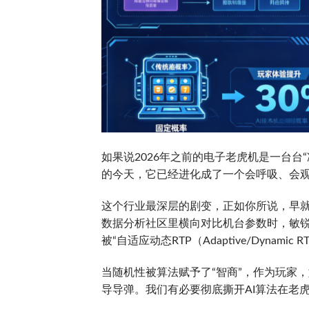
如果说2026年之前的电子老虎机是一台台
的今天，它已经进化成了一个会呼吸、会观
这个行业最深层的剧变，正如你所说，早
数据分析社区里横向对比机台参数时，敏锐
被“自适应动态RTP（Adaptive/Dynam
当随机性被算法赋予了“智商”，作为玩家
导导弹。我们有必要彻底撕开AI算法在老