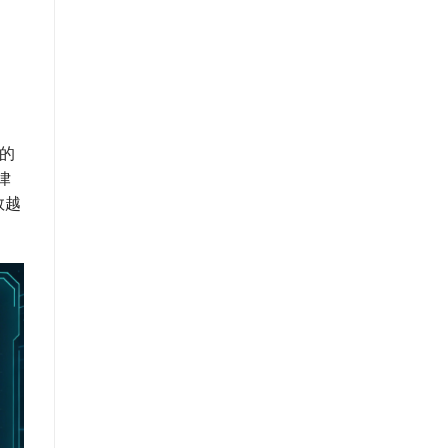
的
律
数越