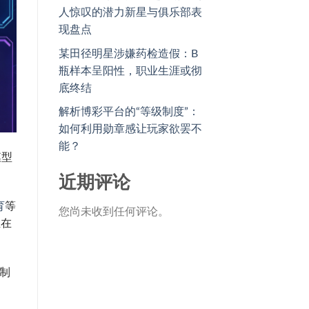
人惊叹的潜力新星与俱乐部表
现盘点
某田径明星涉嫌药检造假：B
瓶样本呈阳性，职业生涯或彻
底终结
解析博彩平台的“等级制度”：
如何利用勋章感让玩家欲罢不
能？
模型
近期评论
育
等
您尚未收到任何评论。
正在
制